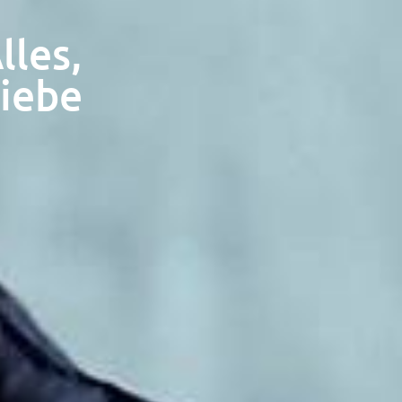
lles,
Liebe