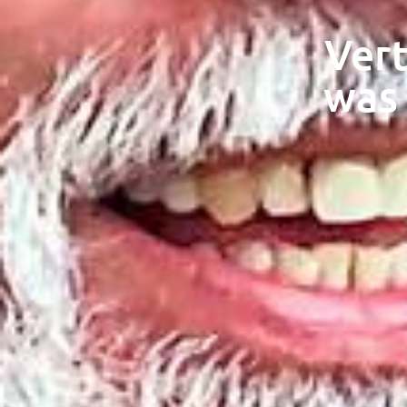
Vert
was 