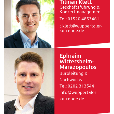
Tilman Klett
Geschäftsführung &
Konzertmanagement
Tel: 01520 4853461
t.klett@wuppertaler-
kurrende.de
Ephraim
Wittersheim-
Marazopoulos
Büroleitung &
Nachwuchs
Tel: 0202 313544
info@wuppertaler-
kurrende.de