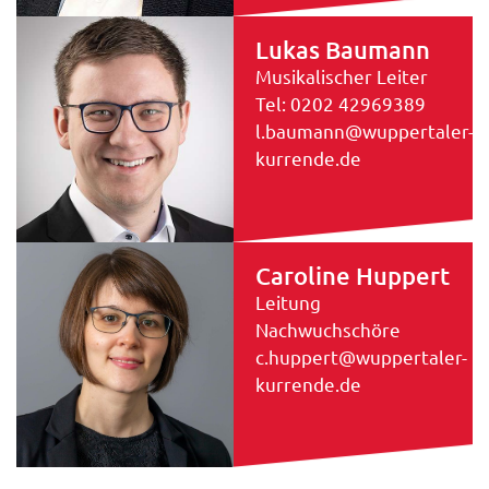
Lukas Baumann
Musikalischer Leiter
Tel: 0202 42969389
l.baumann@wuppertaler-
kurrende.de
Caroline Huppert
Leitung
Nachwuchschöre
c.huppert@wuppertaler-
kurrende.de