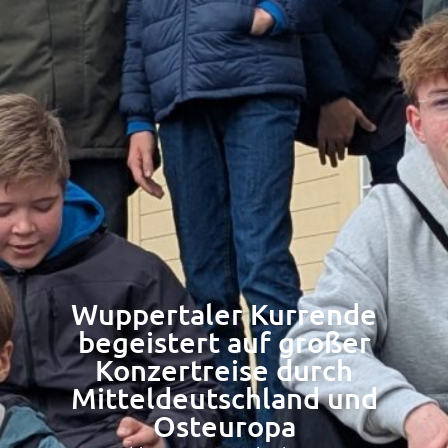
Wuppertaler Kurrende
begeistert auf großer
Konzertreise durch
Mitteldeutschland und
Osteuropa