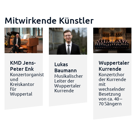
Mitwirkende Künstler
KMD Jens-
Wuppertaler
Lukas
Peter Enk
Kurrende
Baumann
Konzertorganist
Konzertchor
Musikalischer
und
der Kurrende
Leiter der
Kreiskantor
mit
Wuppertaler
für
wechselnder
Kurrende
Wuppertal
Besetzung
von ca. 40 –
70 Sängern