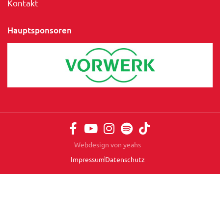
Kontakt
Hauptsponsoren
Webdesign von yeahs
Impressum
Datenschutz