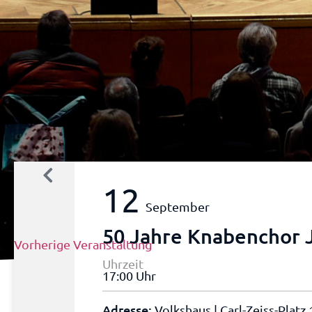
12
September
50 Jahre Knabenchor 
Vorherige Veranstaltung
Uhrzeit
17:00 Uhr
Adresse:
Volkshaus | Carl-Zeiss-Platz